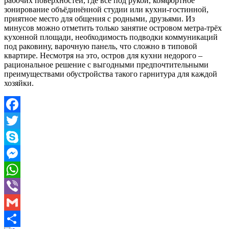
рабочих поверхностей, где всё под рукой, комфортное
зонирование объёдинённой студии или кухни-гостинной,
приятное место для общения с родными, друзьями. Из
минусов можно отметить только занятие островом метра-трёх
кухонной площади, необходимость подводки коммуникаций
под раковину, варочную панель, что сложно в типовой
квартире. Несмотря на это, остров для кухни недорого –
рациональное решение с выгодными предпочтительными
преимуществами обустройства такого гарнитура для каждой
хозяйки.
Facebook
Twitter
Skype
Messenger
WhatsApp
Viber
Gmail