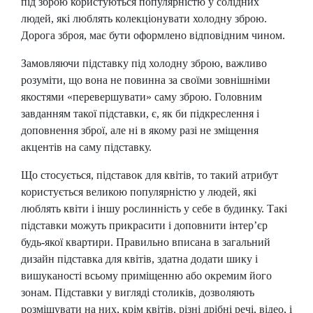
під зброю користуються популярністю у солідних
людей, які люблять колекціонувати холодну зброю.
Дорога зброя, має бути оформлено відповідним чином.
Замовляючи підставку під холодну зброю, важливо
розуміти, що вона не повинна за своїми зовнішніми
якостями «перевершувати» саму зброю. Головним
завданням такої підставки, є, як би підкреслення і
доповнення зброї, але ні в якому разі не зміщення
акцентів на саму підставку.
Що стосується, підставок для квітів, то такий атрибут
користується великою популярністю у людей, які
люблять квіти і іншу рослинність у себе в будинку. Такі
підставки можуть прикрасити і доповнити інтер’єр
будь-якої квартири. Правильно вписана в загальний
дизайн підставка для квітів, здатна додати шику і
вишуканості всьому приміщенню або окремим його
зонам. Підставки у вигляді столиків, дозволяють
розміщувати на них, крім квітів, різні дрібні речі, відео, і