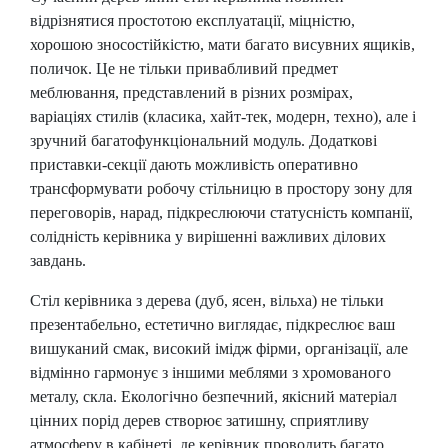
відрізнятися простотою експлуатації, міцністю,
хорошою зносостійкістю, мати багато висувних ящиків,
поличок. Це не тільки привабливий предмет
меблювання, представлений в різних розмірах,
варіаціях стилів (класика, хайт-тек, модерн, техно), але і
зручний багатофункціональний модуль. Додаткові
приставки-секції дають можливість оперативно
трансформувати робочу стільницю в простору зону для
переговорів, нарад, підкреслюючи статусність компанії,
солідність керівника у вирішенні важливих ділових
завдань.
Стіл керівника з дерева (дуб, ясен, вільха) не тільки
презентабельно, естетично виглядає, підкреслює ваш
вишуканий смак, високий імідж фірми, організації, але
відмінно гармонує з іншими меблями з хромованого
металу, скла. Екологічно безпечний, якісний матеріал
цінних порід дерев створює затишну, сприятливу
атмосферу в кабінеті, де керівник проводить багато