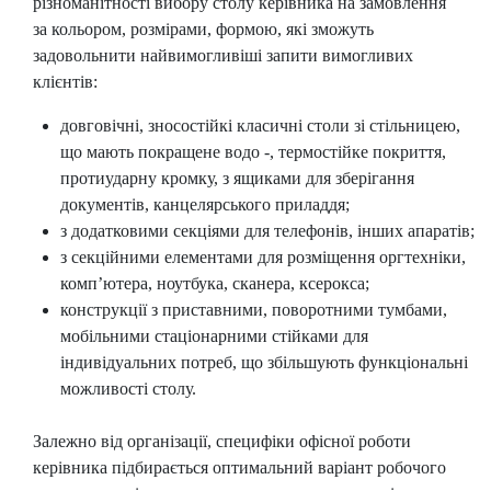
різноманітності вибору столу керівника на замовлення
за кольором, розмірами, формою, які зможуть
задовольнити найвимогливіші запити вимогливих
клієнтів:
довговічні, зносостійкі класичні столи зі стільницею,
що мають покращене водо -, термостійке покриття,
протиударну кромку, з ящиками для зберігання
документів, канцелярського приладдя;
з додатковими секціями для телефонів, інших апаратів;
з секційними елементами для розміщення оргтехніки,
комп’ютера, ноутбука, сканера, ксерокса;
конструкції з приставними, поворотними тумбами,
мобільними стаціонарними стійками для
індивідуальних потреб, що збільшують функціональні
можливості столу.
Залежно від організації, специфіки офісної роботи
керівника підбирається оптимальний варіант робочого