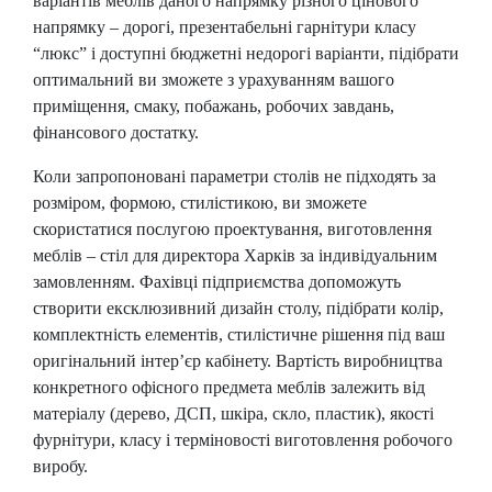
варіантів меблів даного напрямку різного цінового
напрямку – дорогі, презентабельні гарнітури класу
“люкс” і доступні бюджетні недорогі варіанти, підібрати
оптимальний ви зможете з урахуванням вашого
приміщення, смаку, побажань, робочих завдань,
фінансового достатку.
Коли запропоновані параметри столів не підходять за
розміром, формою, стилістикою, ви зможете
скористатися послугою проектування, виготовлення
меблів – стіл для директора Харків за індивідуальним
замовленням. Фахівці підприємства допоможуть
створити ексклюзивний дизайн столу, підібрати колір,
комплектність елементів, стилістичне рішення під ваш
оригінальний інтер’єр кабінету. Вартість виробництва
конкретного офісного предмета меблів залежить від
матеріалу (дерево, ДСП, шкіра, скло, пластик), якості
фурнітури, класу і терміновості виготовлення робочого
виробу.